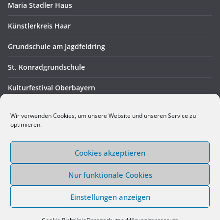
Maria Stadler Haus
Künstlerkreis Haar
Grundschule am Jagdfeldring
St. Konradgrundschule
Kulturfestival Oberbayern
Intern
Wir verwenden Cookies, um unsere Website und unseren Service zu
optimieren.
Administration
Cookies akzeptieren
Nur funktionale Cookies
Copyright © 2026
hand in hand in haar e.V.
. Alle Rechte
Einstellungen anzeigen
vorbehalten.
Theme:
ColorMag
von ThemeGrill. Präsentiert von
WordPress
.